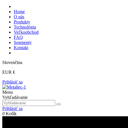
Home
O nás
Produkty
Technológia
Veľkoobchod
FAQ
Segmenty
Kontakt
Slovenčina
EUR €
Prihlásiť sa
Menu
Vyhľadávanie
Prihlásiť sa
0
Košík