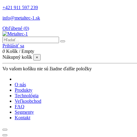
+421 911 597 239
info@metaltec-1.sk
Obľúbené (
0
)
Prihlásiť sa
0
Košík
/
Empty
Nákupný košík
×
Vo vašom košíku nie sú žiadne ďalšie položky
O nás
Produkty
Technológia
Veľkoobchod
FAQ
Segmenty
Kontakt