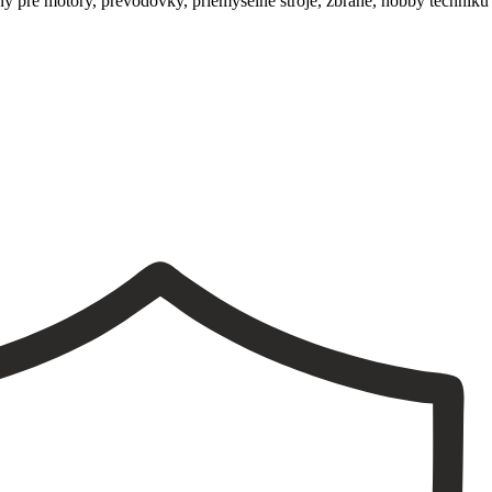
 pre motory, prevodovky, priemyselné stroje, zbrane, hobby techniku