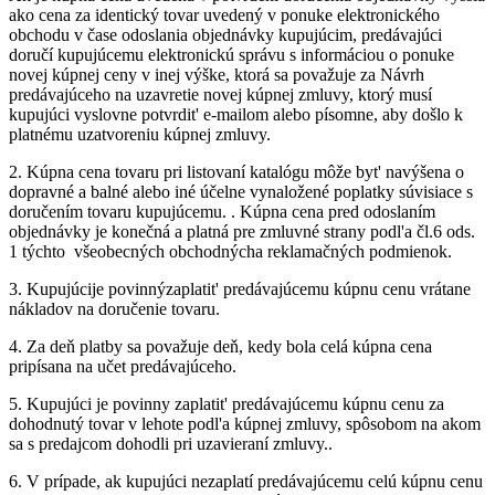
ako cena za identický tovar uvedený v ponuke elektronického
obchodu v čase odoslania objednávky kupujúcim, predávajúci
doručí kupujúcemu elektronickú správu s informáciou o ponuke
novej kúpnej ceny v inej výške, ktorá sa považuje za Návrh
predávajúceho na uzavretie novej kúpnej zmluvy, ktorý musí
kupujúci vyslovne potvrdit' e-mailom alebo písomne, aby došlo k
platnému uzatvoreniu kúpnej zmluvy.
2.
Kúpna cena tovaru pri listovaní katalógu môže byt' navýšena o
dopravné a balné alebo iné účelne vynaložené poplatky súvisiace s
doručením tovaru kupujúcemu. . Kúpna cena pred odoslaním
objednávky je konečná a platná pre zmluvné strany podl'a čl.6 ods.
1 týchto všeobecných obchodnýcha reklamačných podmienok.
3.
Kupujúcije povinnýzaplatit' predávajúcemu kúpnu cenu vrátane
nákladov na doručenie tovaru.
4.
Za deň platby sa považuje deň, kedy bola celá kúpna cena
pripísana na učet predávajúceho.
5.
Kupujúci je povinny zaplatit' predávajúcemu kúpnu cenu za
dohodnutý tovar v lehote podl'a kúpnej zmluvy, spôsobom na akom
sa s predajcom dohodli pri uzavieraní zmluvy..
6.
V prípade, ak kupujúci nezaplatí predávajúcemu celú kúpnu cenu