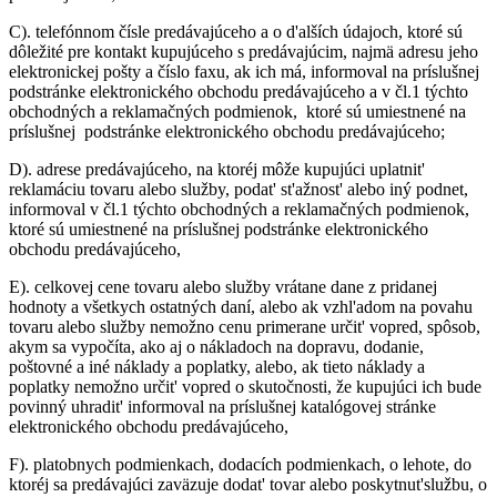
C).
telefónnom čísle predávajúceho a o d'alších údajoch, ktoré sú
dôležité pre kontakt kupujúceho s predávajúcim, najmä adresu jeho
elektronickej pošty a číslo faxu, ak ich má, informoval na príslušnej
podstránke elektronického obchodu predávajúceho a v čl.1 týchto
obchodných a reklamačných podmienok, ktoré sú umiestnené na
príslušnej podstránke elektronického obchodu predávajúceho;
D). adrese predávajúceho, na ktoréj môže kupujúci uplatnit'
reklamáciu tovaru alebo služby, podat' st'ažnost' alebo iný podnet,
informoval v čl.1 týchto obchodných a reklamačných podmienok,
ktoré sú umiestnené na príslušnej podstránke elektronického
obchodu predávajúceho,
E).
celkovej cene tovaru alebo služby vrátane dane z pridanej
hodnoty a všetkych ostatných daní, alebo ak vzhl'adom na povahu
tovaru alebo služby nemožno cenu primerane určit' vopred, spôsob,
akym sa vypočíta, ako aj o nákladoch na dopravu, dodanie,
poštovné a iné náklady a poplatky, alebo, ak tieto náklady a
poplatky nemožno určit' vopred o skutočnosti, že kupujúci ich bude
povinný uhradit' informoval na príslušnej katalógovej stránke
elektronického obchodu predávajúceho,
F).
platobnych podmienkach, dodacích podmienkach, o lehote, do
ktoréj sa predávajúci zaväzuje dodat' tovar alebo poskytnut'službu, o