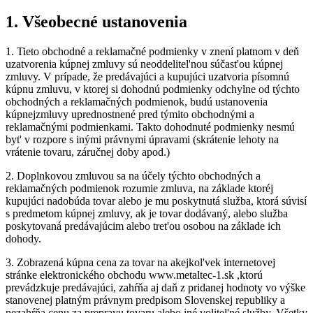
1.
Všeobecné ustanovenia
1.
Tieto obchodné a reklamačné podmienky v znení platnom v deň
uzatvorenia kúpnej zmluvy sú neoddelitel'nou súčast'ou kúpnej
zmluvy. V prípade, že predávajúci a kupujúci uzatvoria písomnú
kúpnu zmluvu, v ktorej si dohodnú podmienky odchylne od týchto
obchodných a reklamačných podmienok, budú ustanovenia
kúpnejzmluvy uprednostnené pred týmito obchodnými a
reklamačnými podmienkami. Takto dohodnuté podmienky nesmú
byt' v rozpore s inými právnymi úpravami (skrátenie lehoty na
vrátenie tovaru, záručnej doby apod.)
2.
Doplnkovou zmluvou sa na účely týchto obchodných a
reklamačných podmienok rozumie zmluva, na základe ktoréj
kupujúci nadobúda tovar alebo je mu poskytnutá služba, ktorá súvisí
s predmetom kúpnej zmluvy, ak je tovar dodávaný, alebo služba
poskytovaná predávajúcim alebo tret'ou osobou na základe ich
dohody.
3.
Zobrazená kúpna cena za tovar na akejkol'vek internetovej
stránke elektronického obchodu www.metaltec-1.sk ,ktorú
prevádzkuje predávajúci, zahŕňa aj daň z pridanej hodnoty vo výške
stanovenej platným právnym predpisom Slovenskej republiky a
nezahŕňa cenu za prepravu tovaru alebo iné volitel'né služby. Všetky