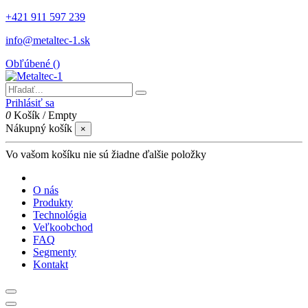
+421 911 597 239
info@metaltec-1.sk
Obľúbené (
)
Prihlásiť sa
0
Košík
/
Empty
Nákupný košík
×
Vo vašom košíku nie sú žiadne ďalšie položky
O nás
Produkty
Technológia
Veľkoobchod
FAQ
Segmenty
Kontakt