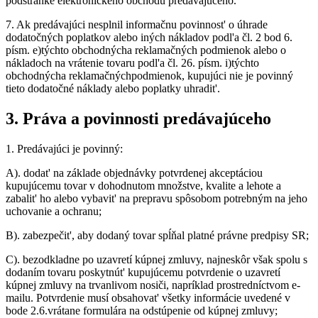
podstránke elektronického obchodu predávajúceho.
7.
Ak predávajúci nesplnil informačnu povinnost' o úhrade
dodatočných poplatkov alebo iných nákladov podl'a čl. 2 bod 6.
písm. e)týchto obchodnýcha reklamačných podmienok alebo o
nákladoch na vrátenie tovaru podl'a čl. 26. písm. i)týchto
obchodnýcha reklamačnýchpodmienok, kupujúci nie je povinný
tieto dodatočné náklady alebo poplatky uhradit'.
3.
Práva a povinnosti predávajúceho
1.
Predávajúci je povinný:
A).
dodat' na základe objednávky potvrdenej akceptáciou
kupujúcemu tovar v dohodnutom množstve, kvalite a lehote a
zabalit' ho alebo vybavit' na prepravu spôsobom potrebným na jeho
uchovanie a ochranu;
B).
zabezpečit', aby dodaný tovar spĺňal platné právne predpisy SR;
C).
bezodkladne po uzavretí kúpnej zmluvy, najneskôr však spolu s
dodaním tovaru poskytnút' kupujúcemu potvrdenie o uzavretí
kúpnej zmluvy na trvanlivom nosiči, napríklad prostredníctvom e-
mailu. Potvrdenie musí obsahovat' všetky informácie uvedené v
bode 2.6.vrátane formulára na odstúpenie od kúpnej zmluvy;