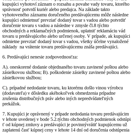
kupujúci vyhotoví záznam o rozsahu a povahe vady tovaru, ktorého
správnost' potvrdí kuriér alebo predajca. Na základe takto
vyhotoveného záznamu doručeného predávajúcemu môže následne
kupujúci odmietnut' prevziat' dodaný tovar s vadou alebo potvrdit'
doručenie tovaru s vadou a následne v zmysle čl.8 týchto
obchodných a reklamačných podmienok, uplatnit' reklamáciu vád
tovaru u predávajúceho alebo určenej osoby. V prípade, ak kupujúci
odmietne prevziat' dodaný tovar s vadou, všetky účelne vynaložené
náklady na vrátenie tovaru predávajúcemu znáša predávajúci.
6.
Predávajúci nenesie zodpovednost'za:
A). oneskorené dodanie objednaného tovaru zavinené poštou alebo
zásielkovou službou; B). poškodenie zásielky zavinené poštou alebo
zásielkovou službou;
C). prípadné nedodanie tovaru, ku ktorému došlo vinou výrobcu
(dodavatel'a) v dôsledku akéhokol'vek obmedzenia prípadne
zrušenia distribučných práv alebo iných nepredvídatel'ných
prekážok.
7.
Kupujúci je oprávnený v prípade nedodania tovaru predávajúcim
v lehote uvedenej v bode 5.2.týchto obchodných podmienok odstúpi
t' od kúpnej zmluvy a predávajúci je povinnývrátit' kupujúcemu už
zaplatenú čast' kúpnej ceny v lehote 14 dní od doručenia odstúpenia