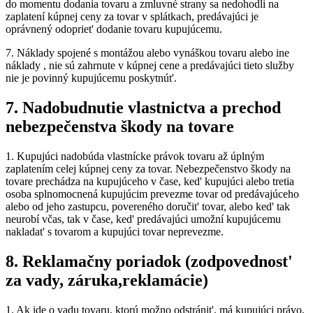
do momentu dodania tovaru a zmluvné strany sa nedohodli na
zaplatení kúpnej ceny za tovar v splátkach, predávajúci je
oprávnený odopriet' dodanie tovaru kupujúcemu.
7.
Náklady spojené s montážou alebo vynáškou tovaru alebo ine
náklady , nie sú zahrnute v kúpnej cene a predávajúci tieto služby
nie je povinný kupujúcemu poskytnút'.
7.
Nadobudnutie vlastnictva a prechod
nebezpečenstva škody na tovare
1.
Kupujúci nadobúda vlastnícke právok tovaru až úplným
zaplatením celej kúpnej ceny za tovar. Nebezpečenstvo škody na
tovare prechádza na kupujúceho v čase, ked' kupujúci alebo tretia
osoba splnomocnená kupujúcim prevezme tovar od predávajúceho
alebo od jeho zastupcu, povereného doručit' tovar, alebo ked' tak
neurobí včas, tak v čase, ked' predávajúci umožní kupujúcemu
nakladat' s tovarom a kupujúci tovar neprevezme.
8.
Reklamačny poriadok (zodpovednost'
za vady, záruka,reklamácie)
1.
Ak ide o vadu tovaru, ktorú možno odstránit', má kupujúci právo,