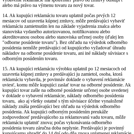
alebo má právo na výmenu tovaru za nový tovar.
14.
Ak kupujúci reklamáciu tovaru uplatnil počas prvých 12
mesiacov od uzavretia kúpnej zmluvy, môže predávajúci vybavit'
reklamáciu zamietnutím len na základe vyjadrenia znalca alebo
stanoviska vydaného autorizovanou, notifikovanou alebo
akreditovanou osobou alebo stanoviska určenej osoby (d'alej len
"odborne posúdenie tovaru"). Bez ohl'adu na výsledok odborného
posúdenia nemôže predávajúci od kupujúceho vyžadovat' úhradu
nákladov na odborne posúdenie tovaru, ani iné náklady súvisiace s
odborným posúdením tovaru.
15.
Ak kupujúci reklamáciu výrobku uplatnil po 12 mesiacoch od
uzavretia kúpnej zmluvy a predávajúci ju zamietol, osoba, ktorá
reklamáciu vybavila, je povinnáv doklade o vybavení reklamácie
uviest', komu môže kupujúci zaslat' tovar na odborné posúdenie. Ak
kupujúci tovar zašle na odborné posúdenie určenej osobe uvedenej
v doklade o vybavení reklamácie, náklady odborného posúdenia
tovaru, ako aj všetky ostatné s tým súvisiace účelne vynaložené
náklady znáša predávajúci bez ohl'adu na výsledok odborného
posúdenia. Ak kupujúci odborným posúdením preukáže
zodpovednost' predávajúceho za reklamovanú vadu tovaru, môže
reklamáciu uplatnit' znova; počas vykonávania odborného
posúdenia tovaru záručna doba neplynie. Predávajúci je povinný
kupujúcemu uhradit' do 14 dní odo dňa znova uplatnenej reklamácie