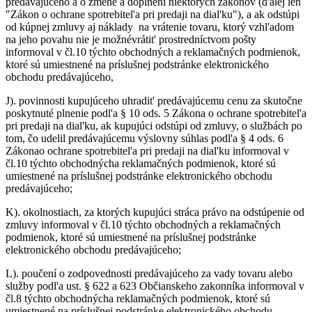
predávajúceho a o zmene a doplnení niektorých zákonov (d'alej len
"Zákon o ochrane spotrebitel'a pri predaji na dial'ku"), a ak odstúpi
od kúpnej zmluvy aj náklady na vrátenie tovaru, ktorý vzhl'adom
na jeho povahu nie je možnévrátit' prostredníctvom pošty
informoval v čl.10 týchto obchodných a reklamačných podmienok,
ktoré sú umiestnené na príslušnej podstránke elektronického
obchodu predávajúceho,
J).
povinnosti kupujúceho uhradit' predávajúcemu cenu za skutočne
poskytnuté plnenie podl'a § 10 ods. 5 Zákona o ochrane spotrebitel'a
pri predaji na dial'ku, ak kupujúci odstúpi od zmluvy, o službách po
tom, čo udelil predávajúcemu výslovny súhlas podl'a § 4 ods. 6
Zákonao ochrane spotrebitel'a pri predaji na dial'ku informoval v
čl.10 týchto obchodnýcha reklamačných podmienok, ktoré sú
umiestnené na príslušnej podstránke elektronického obchodu
predávajúceho;
K).
okolnostiach, za ktorých kupujúci stráca právo na odstúpenie od
zmluvy informoval v čl.10 týchto obchodných a reklamačných
podmienok, ktoré sú umiestnené na príslušnej podstránke
elektronického obchodu predávajúceho;
L).
poučení o zodpovednosti predávajúceho za vady tovaru alebo
služby podl'a ust. § 622 a 623 Občianskeho zakonníka informoval v
čl.8 týchto obchodnýcha reklamačných podmienok, ktoré sú
umiestnené na príslušnej podstránke elektronického obchodu