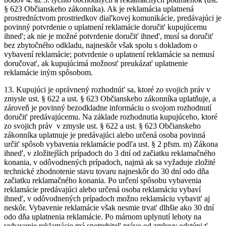
§ 623 Občianskeho zákonníka). Ak je reklamácia uplatnená
prostredníctvom prostriedkov dial'kovej komunikácie, predávajúci je
povinný potvrdenie o uplatnení reklamácie doručit' kupujúcemu
ihned'; ak nie je možné potvrdenie doručit' ihned', musí sa doručit'
bez zbytočného odkladu, najneskôr však spolu s dokladom o
vybavení reklamácie; potvrdenie o uplatnení reklamácie sa nemusí
doručovat', ak kupujúcimá možnost' preukázat' uplatnenie
reklamácie iným spôsobom.
13.
Kupujúci je oprávnený rozhodnút' sa, ktoré zo svojich práv v
zmysle ust. § 622 a ust. § 623 Občianskeho zákonníka uplatňuje, a
zároveň je povinný bezodkladne informáciu o svojom rozhodnutí
doručit' predávajúcemu. Na základe rozhodnutia kupujúceho, ktoré
zo svojich práv v zmysle ust. § 622 a ust. § 623 Občianskeho
zákonníka uplatnuje je predávajúci alebo určená osoba povinná
určit' spôsob vybavenia reklamácie podl'a ust. § 2 pfsm. m) Zákona
ihned', v zložitejších prípadoch do 3 dní od začiatku reklamačného
konania, v odôvodnených prípadoch, najmä ak sa vyžaduje zložité
technické zhodnotenie stavu tovaru najneskôr do 30 dní odo dňa
začiatku reklamačného konania. Po určení spôsobu vybavenia
reklamácie predávajúci alebo určená osoba reklamáciu vybaví
ihned', v odôvodnených prípadoch možno reklamáciu vybavit' aj
neskôr. Vybavenie reklamácie však nesmie trvat' dlhšie ako 30 dní
odo dňa uplatnenia reklamácie. Po márnom uplynutí lehoty na
vybavenie reklamácie má spotrebitel' právo od zmluvy odstúpi t'