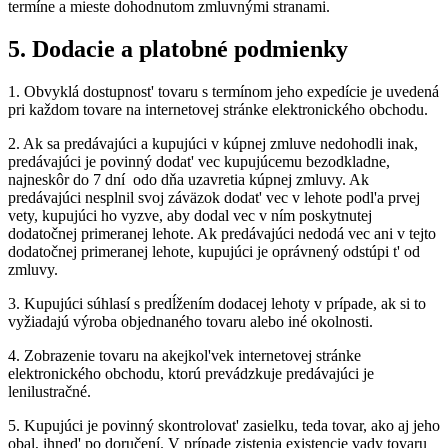
termíne a mieste dohodnutom zmluvnými stranami.
5.
Dodacie a platobné podmienky
1.
Obvyklá dostupnost' tovaru s termínom jeho expedície je uvedená
pri každom tovare na internetovej stránke elektronického obchodu.
2.
Ak sa predávajúci a kupujúci v kúpnej zmluve nedohodli inak,
predávajúci je povinný dodat' vec kupujúcemu bezodkladne,
najneskôr do 7 dní odo dňa uzavretia kúpnej zmluvy. Ak
predávajúci nesplnil svoj záväzok dodat' vec v lehote podl'a prvej
vety, kupujúci ho vyzve, aby dodal vec v ním poskytnutej
dodatočnej primeranej lehote. Ak predávajúci nedodá vec ani v tejto
dodatočnej primeranej lehote, kupujúci je oprávnený odstúpi t' od
zmluvy.
3.
Kupujúci súhlasí s predĺžením dodacej lehoty v prípade, ak si to
vyžiadajú výroba objednaného tovaru alebo iné okolnosti.
4.
Zobrazenie tovaru na akejkol'vek internetovej stránke
elektronického obchodu, ktorú prevádzkuje predávajúci je
lenilustračné.
5.
Kupujúci je povinný skontrolovat' zasielku, teda tovar, ako aj jeho
obal, ihned' po doručení. V prípade zistenia existencie vady tovaru