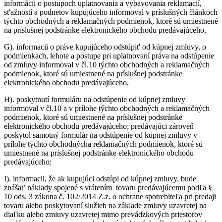
informácii o postupoch uplatnovania a vybavovania reklamacií,
st'ažností a podnetov kupujúceho informoval v príslušných článkoch
týchto obchodných a reklamačných podmienok, ktoré sú umiestnené
na príslušnej podstránke elektronického obchodu predávajúceho,
G).
informacii o práve kupujúceho odstúpit' od kúpnej zmluvy, o
podmienkach, lehote a postupe pri uplatnovaní práva na odstúpenie
od zmluvy informoval v čl.10 týchto obchodných a reklamačných
podmienok, ktoré sú umiestnené na príslušnej podstránke
elektronického obchodu predávajúceho,
H).
poskytnutí formuláru na odstúpenie od kúpnej zmluvy
informoval v čl.10 a v prílohe týchto obchodných a reklamačných
podmienok, ktoré sú umiestnené na príslušnej podstránke
elektronického obchodu predávajúceho; predávajúci zároveň
poskytol samotný formulár na odstúpenie od kúpnej zmluvy v
prílohe týchto obchodnýcha reklamačných podmienok, ktoré sú
umiestnené na príslušnej podstránke elektronického obchodu
predávajúceho;
I).
informacii, že ak kupujúci odstúpi od kúpnej zmluvy, bude
znášat’ náklady spojené s vrátením tovaru predávajúcemu podl'a §
10 ods. 3 zákona č. 102/2014 Z.z. o ochrane spotrebitel'a pri predaji
tovaru alebo poskytovaní služieb na základe zmluvy uzavretej na
dial'ku alebo zmluvy uzavretej mimo prevádzkových priestorov