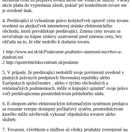
akcie platia do vypredania zásob, pokial' pri konkrétnom tovare nie
je uvedené inak.
4.
Predávajúci si vyhradzuje právo kedykol'vek upravit' cenu tovaru
uvedenú na akejkol'vek internetovej stránke elektronického
obchodu, ktorú prevádzkuje predávajúci. Zmena ceny tovaru sa
nevzt'ahuje na kúpne zmluvy uzatvorené pred zmenou ceny, bez
ohl'adu na to, že ešte nedošlo k dodaniu tovaru.
1 http://www.soi.sk/sk/Podavanie-podnetov-staznosti-navrhov-a-
ziadosti.soi
2 http://spotrebitelskecentrum.sk/podanie
5.
V prípade, že predávajúci nedodrží svoje povinnosti uvedené v
platných právnych predpisoch Slovenskej republiky alebo
Európskych spoločenstiev , alebo v týchto obchodných a
reklamačných podmienkach, môže si kupujúci uplatniť' svoje právo
voči predávajúcemu prostredníctvom príslušného súdu.
6.
E-shopom alebo elektronickým informačným systémom predajcu
sa rozumie verejne dostupný počítačový systém, prostredníctvom
ktorého môže návštevník vykonat' objednávku tovarov alebo
služieb.
7.
Tovarom, výrobkom a službou sú všetky produkty zverejnené na