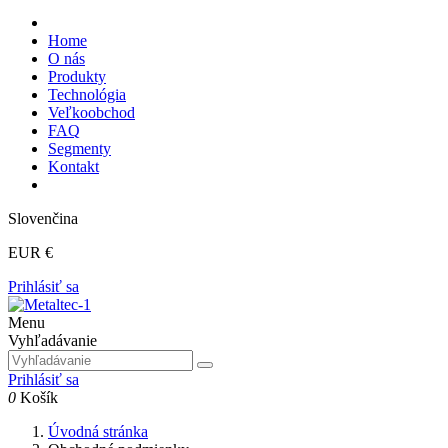
Home
O nás
Produkty
Technológia
Veľkoobchod
FAQ
Segmenty
Kontakt
Slovenčina
EUR €
Prihlásiť sa
Menu
Vyhľadávanie
Prihlásiť sa
0
Košík
Úvodná stránka