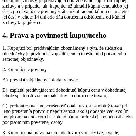
od kúpnej zmluvy, je predávajúci oprávnený odstúpi t' od kúpnej
zmluvy a v prípade, ak kupujúci už uhradil kúpnu cenu alebo jej
čast', predávajúci je povinný vrátit' už uhradenú kúpnu cenu alebo
jej čast' v lehote 14 dní odo dňa doručenia odstúpenia od kúpnej
zmluvy kupujúcemu.
4.
Práva a povinnosti kupujúceho
1.
Kupujúci bol predávajúcim oboznámený s tým, že súčast'ou
objednávky je povinnost' zaplatit' cenu a to ešte pred potvrdením
samotnej objednávky.
2.
Kupujúci je povinny
A).
prevziat' objednany a dodaný tovar;
B).
zaplatit' predávajúcemu dohodnutú kúpnu cenu v dohodnutej
lehote splatnosti vrátane nákladov na doručenie tovaru,
C).
prekontrolovat' neporušenost' obalu resp. aj samotný tovar pri
jeho preberanía potvrdit' neporušenost' ako aj dodanie veci svojím
podpisom na dodacom liste alebo hárku kuriérskej spoločnosti alebo
podpisom ním poverenej osoby.
3.
Kupujúci má právo na dodanie tovaru v množstve, kvalite,