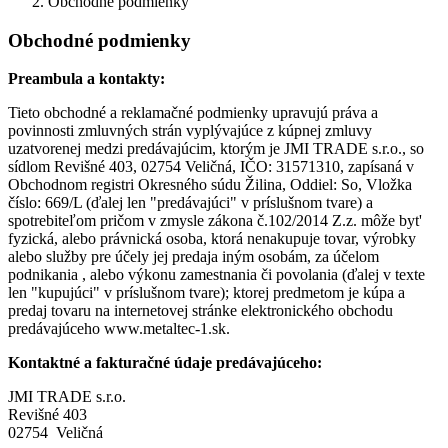
Obchodné podmienky
Obchodné podmienky
Preambula a kontakty:
Tieto obchodné a reklamačné podmienky upravujú práva a
povinnosti zmluvných strán vyplývajúce z kúpnej zmluvy
uzatvorenej medzi predávajúcim, ktorým je JMI TRADE s.r.o., so
sídlom Revišné 403, 02754 Veličná, IČO: 31571310, zapísaná v
Obchodnom registri Okresného súdu Žilina, Oddiel: So, Vložka
číslo: 669/L (ďalej len "predávajúci" v príslušnom tvare) a
spotrebiteľom pričom v zmysle zákona č.102/2014 Z.z. môže byt'
fyzická, alebo právnická osoba, ktorá nenakupuje tovar, výrobky
alebo služby pre účely jej predaja iným osobám, za účelom
podnikania , alebo výkonu zamestnania či povolania (ďalej v texte
len "kupujúci" v príslušnom tvare); ktorej predmetom je kúpa a
predaj tovaru na internetovej stránke elektronického obchodu
predávajúceho www.metaltec-1.sk.
Kontaktné a fakturačné údaje predávajúceho:
JMI TRADE s.r.o.
Revišné 403
02754 Veličná