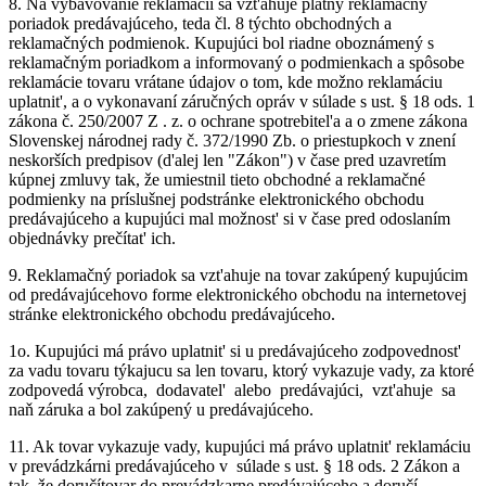
8.
Na vybavovanie reklamacií sa vzt'ahuje platný reklamačný
poriadok predávajúceho, teda čl. 8 týchto obchodných a
reklamačných podmienok. Kupujúci bol riadne oboznámený s
reklamačným poriadkom a informovaný o podmienkach a spôsobe
reklamácie tovaru vrátane údajov o tom, kde možno reklamáciu
uplatnit', a o vykonavaní záručných opráv v súlade s ust. § 18 ods. 1
zákona č. 250/2007 Z . z. o ochrane spotrebitel'a a o zmene zákona
Slovenskej národnej rady č. 372/1990 Zb. o priestupkoch v znení
neskorších predpisov (d'alej len "Zákon") v čase pred uzavretím
kúpnej zmluvy tak, že umiestnil tieto obchodné a reklamačné
podmienky na príslušnej podstránke elektronického obchodu
predávajúceho a kupujúci mal možnost' si v čase pred odoslaním
objednávky prečítat' ich.
9.
Reklamačný poriadok sa vzt'ahuje na tovar zakúpený kupujúcim
od predávajúcehovo forme elektronického obchodu na internetovej
stránke elektronického obchodu predávajúceho.
1o. Kupujúci má právo uplatnit' si u predávajúceho zodpovednost'
za vadu tovaru týkajucu sa len tovaru, ktorý vykazuje vady, za ktoré
zodpovedá výrobca, dodavatel' alebo predávajúci, vzt'ahuje sa
naň záruka a bol zakúpený u predávajúceho.
11.
Ak tovar vykazuje vady, kupujúci má právo uplatnit' reklamáciu
v prevádzkárni predávajúceho v súlade s ust. § 18 ods. 2 Zákon a
tak, že doručítovar do prevádzkarne predávajúceho a doručí