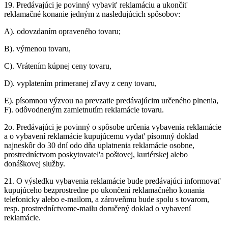
19.
Predávajúci je povinný vybavit' reklamáciu a ukončit'
reklamačné konanie jedným z nasledujúcich spôsobov:
A). odovzdaním opraveného tovaru;
B). výmenou tovaru,
C).
Vrátením kúpnej ceny tovaru,
D).
vyplatením primeranej zl'avy z ceny tovaru,
E).
písomnou výzvou na prevzatie predávajúcim určeného plnenia,
F). odôvodneným zamietnutím reklamácie tovaru.
2o. Predávajúci je povinný o spôsobe určenia vybavenia reklamácie
a o vybavení reklamácie kupujúcemu vydat' písomný doklad
najneskôr do 30 dní odo dňa uplatnenia reklamácie osobne,
prostredníctvom poskytovatel'a poštovej, kuriérskej alebo
donáškovej služby.
21.
O výsledku vybavenia reklamácie bude predávajúci informovat'
kupujúceho bezprostredne po ukončení reklamačného konania
telefonicky alebo e-mailom, a zároveňmu bude spolu s tovarom,
resp. prostredníctvome-mailu doručený doklad o vybavení
reklamácie.