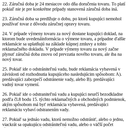
22.
Záručná doba je 24 mesiacov odo dňa doručenia tovaru. To platí
pokial' nie je pre konkrétne prípady stanovená záručná doba iná.
23.
Záručná doba sa predlžuje o dobu, po ktorú kupujúci nemohol
používat' tovar z dôvodu záručnej opravy tovaru.
24.
V prípade výmeny tovaru za nový dostane kupujúci doklad, na
ktorom bude uvedenáinformácia o výmene tovaru, a prípadne d'alšie
reklamácie sa uplatňujú na základe kúpnej zmluvy a tohto
reklamačného dokladu. V prípade výmeny tovaru za nový začne
plynut' záručná doba znovu od prevzatia nového tovaru, ale iba na
nový tovar.
25.
Pokial' ide o odstránitel'nú vadu, bude reklamácia vybavená v
závislosti od rozhodnutia kupujúceho nasledujúcim spôsobom: A).
predávajúci zabezpečí odstránenie vady, alebo B). predávajúci
vadný tovar vymení.
26.
Pokial' ide o odstranitel'nú vadu a kupujúci neurčí bezodkladne
podl'a čl.8 bodu 15. týchto reklamačných a obchodných podmienok,
akým spôsobom má byt' reklamácia vybavená, predávajúci
reklamáciu vybaví odstranením vady.
27.
Pokial' sa jednáo vadu, ktorú nemožno odstránit', alebo o jednu,
viackrát sa opakujúcu odstránitel'nú vadu, alebo o väčší počet