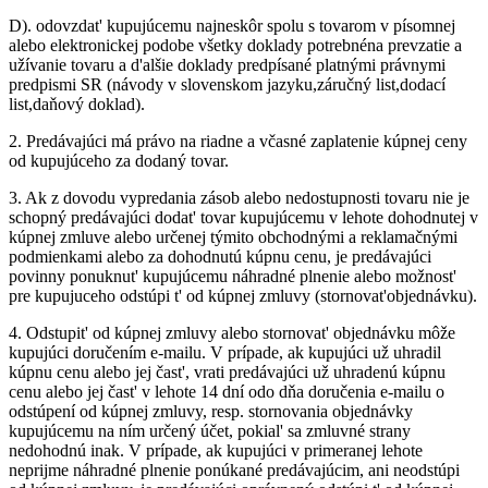
D).
odovzdat' kupujúcemu najneskôr spolu s tovarom v písomnej
alebo elektronickej podobe všetky doklady potrebnéna prevzatie a
užívanie tovaru a d'alšie doklady predpísané platnými právnymi
predpismi SR (návody v slovenskom jazyku,záručný list,dodací
list,daňový doklad).
2.
Predávajúci má právo na riadne a včasné zaplatenie kúpnej ceny
od kupujúceho za dodaný tovar.
3.
Ak z dovodu vypredania zásob alebo nedostupnosti tovaru nie je
schopný predávajúci dodat' tovar kupujúcemu v lehote dohodnutej v
kúpnej zmluve alebo určenej týmito obchodnými a reklamačnými
podmienkami alebo za dohodnutú kúpnu cenu, je predávajúci
povinny ponuknut' kupujúcemu náhradné plnenie alebo možnost'
pre kupujuceho odstúpi t' od kúpnej zmluvy (stornovat'objednávku).
4.
Odstupit' od kúpnej zmluvy alebo stornovat' objednávku môže
kupujúci doručením e-mailu. V prípade, ak kupujúci už uhradil
kúpnu cenu alebo jej čast', vrati predávajúci už uhradenú kúpnu
cenu alebo jej čast' v lehote 14 dní odo dňa doručenia e-mailu o
odstúpení od kúpnej zmluvy, resp. stornovania objednávky
kupujúcemu na ním určený účet, pokial' sa zmluvné strany
nedohodnú inak. V prípade, ak kupujúci v primeranej lehote
neprijme náhradné plnenie ponúkané predávajúcim, ani neodstúpi