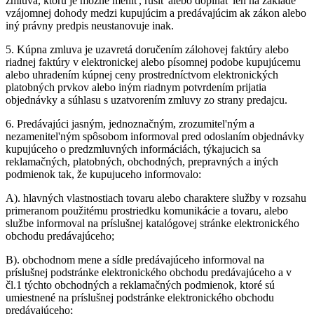
zmluva, ktorú je možné menit', rušit' alebo dopĺňat' len na základe
vzájomnej dohody medzi kupujúcim a predávajúcim ak zákon alebo
iný právny predpis neustanovuje inak.
5.
Kúpna zmluva je uzavretá doručením zálohovej faktúry alebo
riadnej faktúry v elektronickej alebo písomnej podobe kupujúcemu
alebo uhradením kúpnej ceny prostredníctvom elektronických
platobných prvkov alebo iným riadnym potvrdením prijatia
objednávky a súhlasu s uzatvorením zmluvy zo strany predajcu.
6.
Predávajúci jasným, jednoznačným, zrozumitel'ným a
nezamenitel'ným spôsobom informoval pred odoslaním objednávky
kupujúceho o predzmluvných informáciách, týkajucich sa
reklamačných, platobných, obchodných, prepravných a iných
podmienok tak, že kupujuceho informovalo:
A).
hlavných vlastnostiach tovaru alebo charaktere služby v rozsahu
primeranom použitému prostriedku komunikácie a tovaru, alebo
službe informoval na príslušnej katalógovej stránke elektronického
obchodu predávajúceho;
B).
obchodnom mene a sídle predávajúceho informoval na
príslušnej podstránke elektronického obchodu predávajúceho a v
čl.1 týchto obchodných a reklamačných podmienok, ktoré sú
umiestnené na príslušnej podstránke elektronického obchodu
predávajúceho;