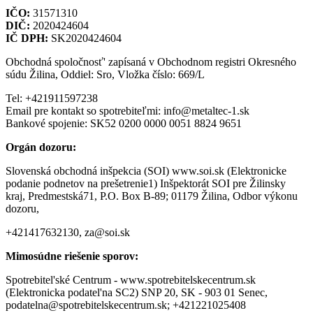
IČO:
31571310
DIČ:
2020424604
IČ DPH:
SK2020424604
Obchodná spoločnosť' zapísaná v Obchodnom registri Okresného
súdu Žilina, Oddiel: Sro, Vložka číslo: 669/L
Tel: +421911597238
Email pre kontakt so spotrebiteľmi: info@metaltec-1.sk
Bankové spojenie: SK52 0200 0000 0051 8824 9651
Orgán dozoru:
Slovenská obchodná inšpekcia (SOI) www.soi.sk (Elektronicke
podanie podnetov na prešetrenie1) Inšpektorát SOI pre Žilinsky
kraj, Predmestská71, P.O. Box B-89; 01179 Žilina, Odbor výkonu
dozoru,
+421417632130, za@soi.sk
Mimosúdne riešenie sporov:
Spotrebitel'ské Centrum - www.spotrebitelskecentrum.sk
(Elektronicka podatel'na SC2) SNP 20, SK - 903 01 Senec,
podatelna@spotrebitelskecentrum.sk; +421221025408