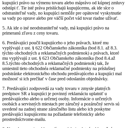
kupujúci právo na výmenu tovaru alebo máprávo od kúpnej zmluvy
odstúpi t'. Tie isté práva prislúchajú kupujúcemu, ak ide síce o
odstranitel'né vady, no kupujúci nemôže pre opätovné vyskytnutie
sa vady po oprave alebo pre väčší počet vád tovar riadne užívat'.
5.
Ak ide o iné neodstranitel'né vady, má kupujúci právo na
primeranú zl'avu z ceny tovaru.
6.
Predávajúci poučil kupujúceho o jeho právach, ktoré mu
vyplývajú z ust. § 622 Občianskeho zákonníka (bod 8.1. až 8.3.
týchto obchodných a reklamačných podmienok) a právach, ktoré
mu vyplývajú z ust. § 623 Občianskeho zákonníka (bod 8.4.až
8.5.týchto obchodných a reklamačných podmienok) tak, že
umiestnil tieto obchodnéa reklamačné podmienky na príslušnej
podstránke elektronického obchodu predávajúceho a kupujúci mal
možnost' si ich prečítat' v čase pred odoslaním objednávky.
7.
Predávajúci zodpovedá za vady tovaru v zmysle platných
predpisov SR a kupujúci je povinný reklamáciu uplatnit' u
predávajúceho alebo u určenej osoby. Informácie o určených
osobách a servisných miestach pre záručný a pozáručný servis sú
uvedené na zadnej strane záručného listu alebo ich poskytne
predávajúci kupujúcemu na požiadanie telefonicky alebo
prostredníctvome-mailu.