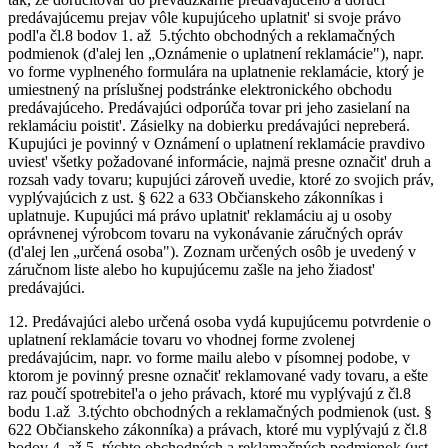
predávajúcemu prejav vôle kupujúceho uplatnit' si svoje právo
podl'a čl.8 bodov 1. až 5.týchto obchodných a reklamačných
podmienok (d'alej len „Oznámenie o uplatnení reklamácie"), napr.
vo forme vyplneného formulára na uplatnenie reklamácie, ktorý je
umiestnený na príslušnej podstránke elektronického obchodu
predávajúceho. Predávajúci odporúča tovar pri jeho zasielaní na
reklamáciu poistit'. Zásielky na dobierku predávajúci nepreberá.
Kupujúci je povinný v Oznámení o uplatnení reklamácie pravdivo
uviest' všetky požadované informácie, najmä presne označit' druh a
rozsah vady tovaru; kupujúci zároveň uvedie, ktoré zo svojich práv,
vyplývajúcich z ust. § 622 a 633 Občianskeho zákonníkas i
uplatnuje. Kupujúci má právo uplatnit' reklamáciu aj u osoby
oprávnenej výrobcom tovaru na vykonávanie záručných opráv
(d'alej len „určená osoba"). Zoznam určených osôb je uvedený v
záručnom liste alebo ho kupujúcemu zašle na jeho žiadost'
predávajúci.
12.
Predávajúci alebo určená osoba vydá kupujúcemu potvrdenie o
uplatnení reklamácie tovaru vo vhodnej forme zvolenej
predávajúcim, napr. vo forme mailu alebo v písomnej podobe, v
ktorom je povinný presne označit' reklamované vady tovaru, a ešte
raz poučí spotrebitel'a o jeho právach, ktoré mu vyplývajú z čl.8
bodu 1.až 3.týchto obchodných a reklamačných podmienok (ust. §
622 Občianskeho zákonníka) a právach, ktoré mu vyplývajú z čl.8
bodov 4. až 5. týchto obchodných a reklamačných podmienok (ust.