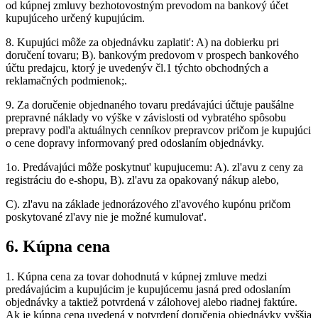
od kúpnej zmluvy bezhotovostným prevodom na bankový účet
kupujúceho určený kupujúcim.
8.
Kupujúci môže za objednávku zaplatit': A) na dobierku pri
doručení tovaru; B). bankovým predovom v prospech bankového
účtu predajcu, ktorý je uvedenýv čl.1 týchto obchodných a
reklamačných podmienok;.
9.
Za doručenie objednaného tovaru predávajúci účtuje paušálne
prepravné náklady vo výške v závislosti od vybratého spôsobu
prepravy podl'a aktuálnych cenníkov prepravcov pričom je kupujúci
o cene dopravy informovaný pred odoslaním objednávky.
1o. Predávajúci môže poskytnut' kupujucemu: A). zl'avu z ceny za
registráciu do e-shopu, B). zl'avu za opakovaný nákup alebo,
C). zl'avu na základe jednorázového zl'avového kupónu pričom
poskytované zl'avy nie je možné kumulovat'.
6.
Kúpna cena
1.
Kúpna cena za tovar dohodnutá v kúpnej zmluve medzi
predávajúcim a kupujúcim je kupujúcemu jasná pred odoslaním
objednávky a taktiež potvrdená v zálohovej alebo riadnej faktúre.
Ak je kúpna cena uvedená v potvrdení doručenia objednávky vyššia