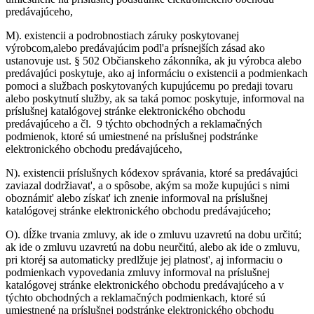
predávajúceho,
M).
existencii a podrobnostiach záruky poskytovanej
výrobcom,alebo predávajúcim podl'a prísnejších zásad ako
ustanovuje ust. § 502 Občianskeho zákonníka, ak ju výrobca alebo
predávajúci poskytuje, ako aj informáciu o existencii a podmienkach
pomoci a službach poskytovaných kupujúcemu po predaji tovaru
alebo poskytnutí služby, ak sa taká pomoc poskytuje, informoval na
príslušnej katalógovej stránke elektronického obchodu
predávajúceho a čl. 9 týchto obchodných a reklamačných
podmienok, ktoré sú umiestnené na príslušnej podstránke
elektronického obchodu predávajúceho,
N).
existencii príslušnych kódexov správania, ktoré sa predávajúci
zaviazal dodržiavat', a o spôsobe, akým sa može kupujúci s nimi
oboznámit' alebo získat' ich znenie informoval na príslušnej
katalógovej stránke elektronického obchodu predávajúceho;
O).
dĺžke trvania zmluvy, ak ide o zmluvu uzavretú na dobu určitú;
ak ide o zmluvu uzavretú na dobu neurčitú, alebo ak ide o zmluvu,
pri ktoréj sa automaticky predlžuje jej platnost', aj informaciu o
podmienkach vypovedania zmluvy informoval na príslušnej
katalógovej stránke elektronického obchodu predávajúceho a v
týchto obchodných a reklamačných podmienkach, ktoré sú
umiestnené na príslušnej podstránke elektronického obchodu