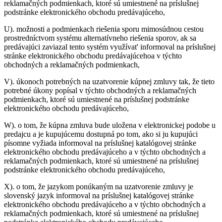
reklamačných podmienkach, ktoré sú umiestnené na príslušnej
podstránke elektronického obchodu predávajúceho,
U).
možnosti a podmienkach riešenia sporu mimosúdnou cestou
prostredníctvom systému alternatívneho riešenia sporov, ak sa
predávajúci zaviazal tento systém využívat' informoval na príslušnej
stránke elektronického obchodu predávajúcehoa v týchto
obchodných a reklamačných podmienkach,
V).
úkonoch potrebných na uzatvorenie kúpnej zmluvy tak, že tieto
potrebné úkony popísal v týchto obchodných a reklamačných
podmienkach, ktoré sú umiestnené na príslušnej podstránke
elektronického obchodu predávajúceho,
W).
o tom, že kúpna zmluva bude uložena v elektronickej podobe u
predajcu a je kupujúcemu dostupná po tom, ako si ju kupujúci
písomne vyžiada informoval na príslušnej katalógovej stránke
elektronického obchodu predávajúceho a v týchto obchodných a
reklamačných podmienkach, ktoré sú umiestnené na príslušnej
podstránke elektronického obchodu predávajúceho,
X).
o tom, že jazykom ponúkaným na uzatvorenie zmluvy je
slovenský jazyk informoval na príslušnej katalógovej stránke
elektronického obchodu predávajúceho a v týchto obchodných a
reklamačných podmienkach, ktoré sú umiestnené na príslušnej