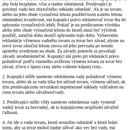
aby bola bezplatne, včas a riadne odstránená. Predávajúci je
povinný vadu bez zbytočného odkladu odstránit'. Ak je na tovare,
alebo na jeho obale vyznačená lehota použitel'nosti a/alebo lehota
minimálnej trvanlivosti, má kupujúci právo reklamovat' tovar iba do
uplynutia vyznačených lehôt. Pokial' je na predávanom výrobku
alebo jeho obale vyznačená lehota do ktoréj musí byt' výrobok
použitý, zaručná doba skončí uplynutim tejto doby. Vybavením
reklamácie výmenou vadného tovaru za tovar bez závad, plynie na
nový tovar záručná lehota znova od jeho prevzatia po termín
spotreby uvedenom na obale. Za závady potravín sa považujú
závady neodstránitel'né. Kupujúci má preto pri reklamácii právo
požadovat' podl'a vlastného uváženia výmenu tovaru za tovar bez
závad, zl'avu z úpnej ceny alebo vrátenie kúpnej ceny..
2.
Kupujúci môže namiesto odstránenia vady požadovat' výmenu
tovaru, alebo ak sa vada týka len súčasti tovaru, výmenu súčasti, ak
tým predávajúcemu nevzniknú neprimerané náklady vzhl'adom na
cenu tovaru alebo závažnost'vady.
3.
Predávajúci môže vždy namiesto odstránenia vady vymenit'
vadný tovar za bezvadný, ak to kupujúcemu nespôsobí závažné
t'ažkosti.
4.
Ak ide o vadu tovaru, ktorú nemožno odstránit' a ktorá bráni
tomu, aby sa tovar mohol riadne užívat' ako vec bez vady, má