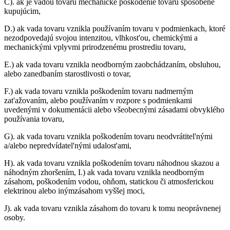
C).
ak je vadou tovaru mechanické poškodenie tovaru spôsobené
kupujúcim,
D.) ak vada tovaru vznikla používaním tovaru v podmienkach, ktoré
nezodpovedajú svojou intenzitou, vlhkost'ou, chemickými a
mechanickými vplyvmi prirodzenému prostrediu tovaru,
E.) ak vada tovaru vznikla neodborným zaobchádzaním, obsluhou,
alebo zanedbaním starostlivosti o tovar,
F.) ak vada tovaru vznikla poškodením tovaru nadmerným
zat'ažovaním, alebo používaním v rozpore s podmienkami
uvedenými v dokumentácii alebo všeobecnými zásadami obvyklého
používania tovaru,
G).
ak vada tovaru vznikla poškodením tovaru neodvrátitel'nými
a/alebo nepredvídatel'nými udalost'ami,
H).
ak vada tovaru vznikla poškodením tovaru náhodnou skazou a
náhodným zhoršením, I.) ak vada tovaru vznikla neodborným
zásahom, poškodením vodou, ohňom, statickou či atmosferickou
elektrinou alebo inýmzásahom vyššej moci,
J). ak vada tovaru vznikla zásahom do tovaru k tomu neoprávnenej
osoby.