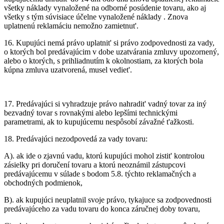
všetky náklady vynaložené na odborné posúdenie tovaru, ako aj
všetky s tým súvisiace účelne vynaložené náklady . Znova
uplatnenú reklamáciu nemožno zamietnut'.
16.
Kupujúci nemá právo uplatnit' si právo zodpovednosti za vady,
o ktorých bol predávajúcim v dobe uzatvárania zmluvy upozornený,
alebo o ktorých, s prihliadnutím k okolnostiam, za ktorých bola
kúpna zmluva uzatvorená, musel vediet'.
17.
Predávajúci si vyhradzuje právo nahradit' vadný tovar za iný
bezvadný tovar s rovnakými alebo lepšími technickými
parametrami, ak to kupujúcemu nespôsobí závažné t'ažkosti.
18.
Predávajúci nezodpovedá za vady tovaru:
A).
ak ide o zjavnú vadu, ktorú kupujúci mohol zistit' kontrolou
zásielky pri doručení tovaru a ktorú neoznámil zástupcovi
predávajúcemu v súlade s bodom 5.8. týchto reklamačných a
obchodných podmienok,
B).
ak kupujúci neuplatnil svoje právo, tykajuce sa zodpovednosti
predávajúceho za vadu tovaru do konca záručnej doby tovaru,