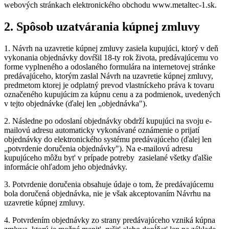
webových stránkach elektronického obchodu www.metaltec-1.sk.
2.
Spôsob uzatvárania kúpnej zmluvy
1.
Návrh na uzavretie kúpnej zmluvy zasiela kupujúci, ktorý v deň
vykonania objednávky dovŕšil 18-ty rok života, predávajúcemu vo
forme vyplneného a odoslaného formulára na internetovej stránke
predávajúceho, ktorým zaslal Návrh na uzavretie kúpnej zmluvy,
predmetom ktorej je odplatný prevod vlastníckeho práva k tovaru
označeného kupujúcim za kúpnu cenu a za podmienok, uvedených
v tejto objednávke (ďalej len „objednávka").
2.
Následne po odoslaní objednávky obdrží kupujúci na svoju e-
mailovú adresu automaticky vykonávané oznámenie o prijatí
objednávky do elektronického systému predávajúceho (ďalej len
„potvrdenie doručenia objednávky"). Na e-mailovú adresu
kupujúceho môžu byt' v prípade potreby zasielané všetky ďalšie
informácie ohľadom jeho objednávky.
3.
Potvrdenie doručenia obsahuje údaje o tom, že predávajúcemu
bola doručená objednávka, nie je však akceptovaním Návrhu na
uzavretie kúpnej zmluvy.
4.
Potvrdením objednávky zo strany predávajúceho vzniká kúpna