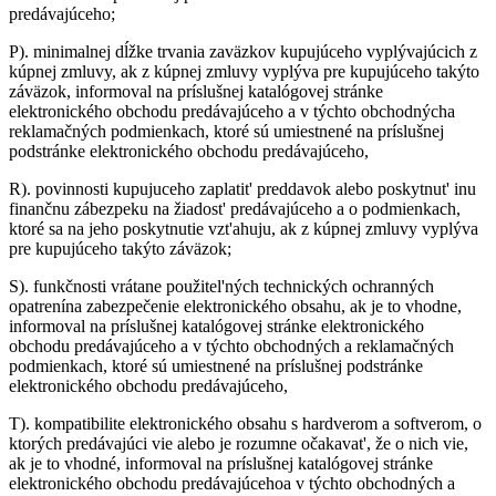
predávajúceho;
P).
minimalnej dĺžke trvania zaväzkov kupujúceho vyplývajúcich z
kúpnej zmluvy, ak z kúpnej zmluvy vyplýva pre kupujúceho takýto
záväzok, informoval na príslušnej katalógovej stránke
elektronického obchodu predávajúceho a v týchto obchodnýcha
reklamačných podmienkach, ktoré sú umiestnené na príslušnej
podstránke elektronického obchodu predávajúceho,
R).
povinnosti kupujuceho zaplatit' preddavok alebo poskytnut' inu
finančnu zábezpeku na žiadost' predávajúceho a o podmienkach,
ktoré sa na jeho poskytnutie vzt'ahuju, ak z kúpnej zmluvy vyplýva
pre kupujúceho takýto záväzok;
S).
funkčnosti vrátane použitel'ných technických ochranných
opatrenína zabezpečenie elektronického obsahu, ak je to vhodne,
informoval na príslušnej katalógovej stránke elektronického
obchodu predávajúceho a v týchto obchodných a reklamačných
podmienkach, ktoré sú umiestnené na príslušnej podstránke
elektronického obchodu predávajúceho,
T).
kompatibilite elektronického obsahu s hardverom a softverom, o
ktorých predávajúci vie alebo je rozumne očakavat', že o nich vie,
ak je to vhodné, informoval na príslušnej katalógovej stránke
elektronického obchodu predávajúcehoa v týchto obchodných a