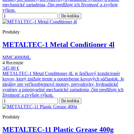
mechanické zariadenia, čím predlžuje ich životnosť a zvyšuje
výkon.
Do košíka
Produkty
METALTEC-1 Metal Conditioner 4l
MMC4000ML
4 Recenzie
345,00 €
METALTEC-1 Metal Conditioner 4L je špičkový kondicionér
kovov, ktorý znižuje trenie a opotrebenie kovových súčiastok. Je
ideálny pre veľkoobjemové motory, prevodovky, hydraulické
systémy a priemyselné mechanické zariadenia, čím predlžuje ich
životnosť a zvyšuje výkon.
Do košíka
Produkty
METALTEC-11 Plastic Grease 400g