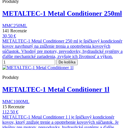
Produkty
METALTEC-1 Metal Conditioner 250ml
MMC250ML
141 Recenzie
30,50 €
METALTEC-1 Metal Conditioner 250 ml je špičkový kondicionér
kovov navrhnutý na zníženie trenia a opotrebenia kovových
súčiastok. Vhodný pre motory, prevodovky, hydraulické systémy a
ďalšie mechanické zariadenia, zvyšuje ich životnosť a výkon.
Do košíka
Produkty
METALTEC-1 Metal Conditioner 1l
MMC1000ML
15 Recenzie
112,50 €
METALTEC-1 Metal Conditioner 1 l je špičkový kondicionér
kovov, ktorý znižuje trenie a opotrebenie kovových súčiastok. Je
ideálny pre motory, prevodovky, hydraulické systémy a ďalšie