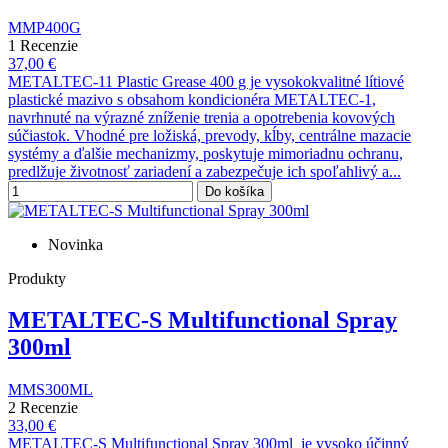
MMP400G
1 Recenzie
37,00 €
METALTEC-11 Plastic Grease 400 g je vysokokvalitné lítiové
plastické mazivo s obsahom kondicionéra METALTEC-1,
navrhnuté na výrazné zníženie trenia a opotrebenia kovových
súčiastok. Vhodné pre ložiská, prevody, kĺby, centrálne mazacie
systémy a ďalšie mechanizmy, poskytuje mimoriadnu ochranu,
predlžuje životnosť zariadení a zabezpečuje ich spoľahlivý a...
Do košíka
Novinka
Produkty
METALTEC-S Multifunctional Spray
300ml
MMS300ML
2 Recenzie
33,00 €
METALTEC-S Multifunctional Spray 300ml je vysoko účinný