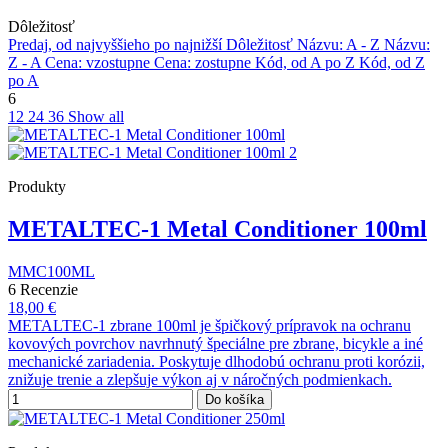
Dôležitosť
Predaj, od najvyššieho po najnižší
Dôležitosť
Názvu: A - Z
Názvu:
Z - A
Cena: vzostupne
Cena: zostupne
Kód, od A po Z
Kód, od Z
po A
6
12
24
36
Show all
Produkty
METALTEC-1 Metal Conditioner 100ml
MMC100ML
6 Recenzie
18,00 €
METALTEC-1 zbrane 100ml je špičkový prípravok na ochranu
kovových povrchov navrhnutý špeciálne pre zbrane, bicykle a iné
mechanické zariadenia. Poskytuje dlhodobú ochranu proti korózii,
znižuje trenie a zlepšuje výkon aj v náročných podmienkach.
Do košíka