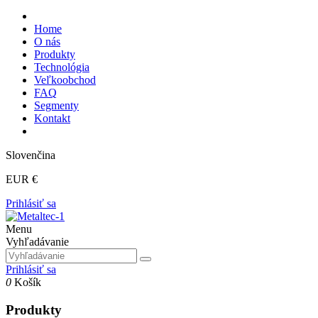
Home
O nás
Produkty
Technológia
Veľkoobchod
FAQ
Segmenty
Kontakt
Slovenčina
EUR €
Prihlásiť sa
Menu
Vyhľadávanie
Prihlásiť sa
0
Košík
Produkty