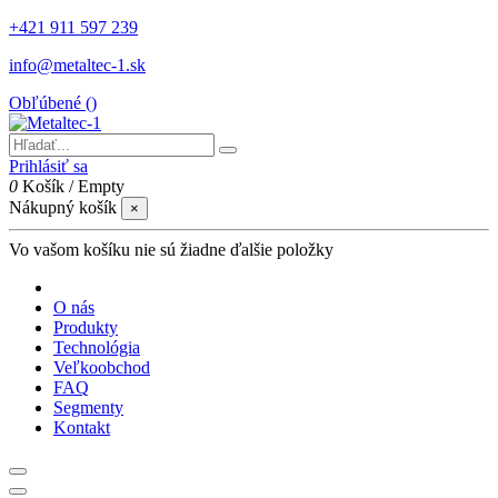
+421 911 597 239
info@metaltec-1.sk
Obľúbené (
)
Prihlásiť sa
0
Košík
/
Empty
Nákupný košík
×
Vo vašom košíku nie sú žiadne ďalšie položky
O nás
Produkty
Technológia
Veľkoobchod
FAQ
Segmenty
Kontakt