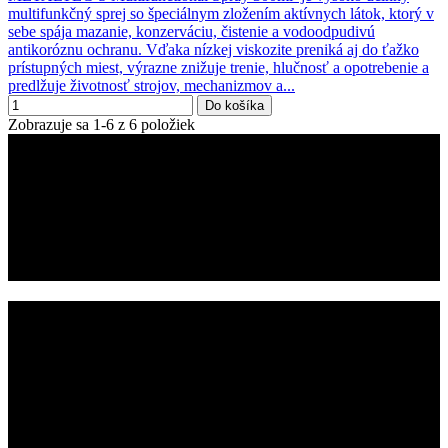
multifunkčný sprej so špeciálnym zložením aktívnych látok, ktorý v
sebe spája mazanie, konzerváciu, čistenie a vodoodpudivú
antikoróznu ochranu. Vďaka nízkej viskozite preniká aj do ťažko
prístupných miest, výrazne znižuje trenie, hlučnosť a opotrebenie a
predlžuje životnosť strojov, mechanizmov a...
Do košíka
Zobrazuje sa 1-6 z 6 položiek
Ako funguje Metaltec? - VIDEÁ